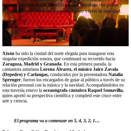
una reunión entre científicos que estudian los polos y
artistas que cuentan y cantan cómo viven la navidad.
Xixón
ha sido la ciudad del norte elegida para inaugurar esta
singular expedición sonora, que continuará su recorrido hacia
Zaragoza, Madrid y Granada
. En esta primera parada, la
cantautora asturiana
Lorena Álvarez, el músico Jairo Zavala
(Depedro) y Carlangas,
conducidos por la presentadora
Natalia
Sprenger
, fueron los encargados de guiar al público a través de su
relación personal con la música y la navidad. Acompañándolos en
esta travesía estuvo la
oceanógrafa cántabra Raquel Somavilla,
quien aportó su perspectiva científica y completó este cruce entre
arte y ciencia.
El programa va a comenzar en 5, 4, 3, 2, 1…