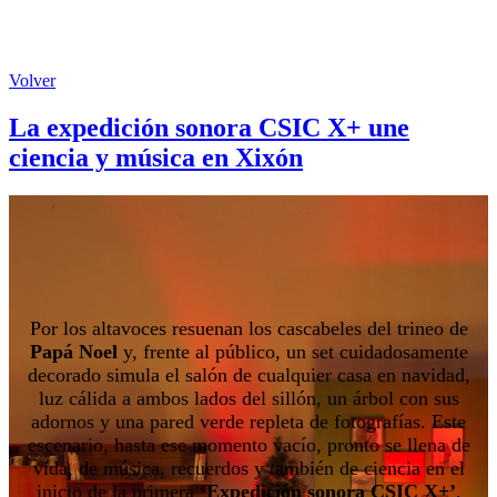
Volver
La expedición sonora CSIC X+ une
ciencia y música en Xixón
Por los altavoces resuenan los cascabeles del trineo de
Papá Noel
y, frente al público, un set cuidadosamente
decorado simula el salón de cualquier casa en navidad,
luz cálida a ambos lados del sillón, un árbol con sus
adornos y una pared verde repleta de fotografías. Este
escenario, hasta ese momento vacío, pronto se llena de
vida, de música, recuerdos y también de ciencia en el
inicio de la primera
‘Expedición sonora CSIC X+’
,