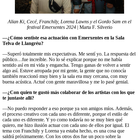
Alian Ki, Cecé, Franchily, Lorena Lawns y el Gordo Sam en el
festival Emerxentes 2024
| Marta F. Silverio
—¿Cómo sentiste esa actuación con Emerxentes en la Sala
Telva de Llangréu?
—Superó totalmente mis expectativas. Me sentí yo. La respuesta del
público…fue increíble. No lo sé explicar porque no me había
sentido así en mi vida y engancha. Tengo ganas de volver a sentir
algo así. Estuve arropada por mi gente, la gente que no conocía
también reaccionó muy bien y la sala era muy cercana, con muy
buena acústica. Actué con gente maravillosa y me lo pasé genial.
—¿Con quien te gustó más colaborar de los artistas con los que
te juntaste allí?
—No puedo responder a eso porque ya son amigos míos. Además,
el proceso creativo con cada uno es diferente, porque el estilo de
cada uno es diferente. Y yo como todavía no se muy bien qué
quiero, me hizo ilusión actuar con cada uno de ellos por igual. El
tema con Franchily y Lorena ya estaba hecho, es una cosa que
saldrá próximamente. Con los otros dos fue un poco sobre la