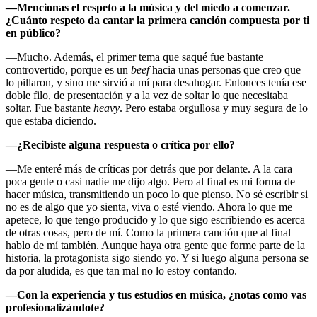
—Mencionas el respeto a la música y del miedo a comenzar.
¿Cuánto respeto da cantar la primera canción compuesta por ti
en público?
—Mucho. Además, el primer tema que saqué fue bastante
controvertido, porque es un
beef
hacia unas personas que creo que
lo pillaron, y sino me sirvió a mí para desahogar. Entonces tenía ese
doble filo, de presentación y a la vez de soltar lo que necesitaba
soltar. Fue bastante
heavy
. Pero estaba orgullosa y muy segura de lo
que estaba diciendo.
—¿Recibiste alguna respuesta o crítica por ello?
—Me enteré más de críticas por detrás que por delante. A la cara
poca gente o casi nadie me dijo algo. Pero al final es mi forma de
hacer música, transmitiendo un poco lo que pienso. No sé escribir si
no es de algo que yo sienta, viva o esté viendo. Ahora lo que me
apetece, lo que tengo producido y lo que sigo escribiendo es acerca
de otras cosas, pero de mí. Como la primera canción que al final
hablo de mí también. Aunque haya otra gente que forme parte de la
historia, la protagonista sigo siendo yo. Y si luego alguna persona se
da por aludida, es que tan mal no lo estoy contando.
—Con la experiencia y tus estudios en música, ¿notas como vas
profesionalizándote?