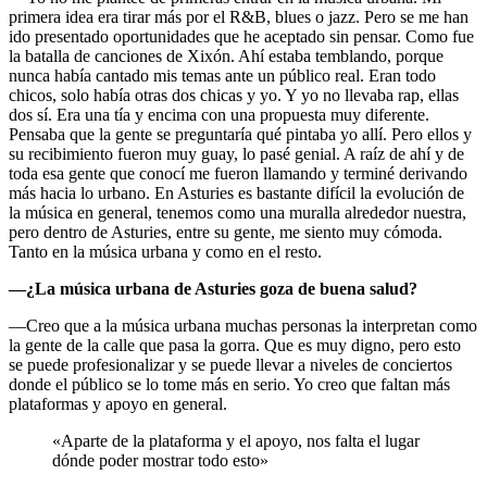
primera idea era tirar más por el R&B, blues o jazz. Pero se me han
ido presentado oportunidades que he aceptado sin pensar. Como fue
la batalla de canciones de Xixón. Ahí estaba temblando, porque
nunca había cantado mis temas ante un público real. Eran todo
chicos, solo había otras dos chicas y yo. Y yo no llevaba rap, ellas
dos sí. Era una tía y encima con una propuesta muy diferente.
Pensaba que la gente se preguntaría qué pintaba yo allí. Pero ellos y
su recibimiento fueron muy guay, lo pasé genial. A raíz de ahí y de
toda esa gente que conocí me fueron llamando y terminé derivando
más hacia lo urbano. En Asturies es bastante difícil la evolución de
la música en general, tenemos como una muralla alrededor nuestra,
pero dentro de Asturies, entre su gente, me siento muy cómoda.
Tanto en la música urbana y como en el resto.
—¿La música urbana de Asturies goza de buena salud?
—Creo que a la música urbana muchas personas la interpretan como
la gente de la calle que pasa la gorra. Que es muy digno, pero esto
se puede profesionalizar y se puede llevar a niveles de conciertos
donde el público se lo tome más en serio. Yo creo que faltan más
plataformas y apoyo en general.
«Aparte de la plataforma y el apoyo, nos falta el lugar
dónde poder mostrar todo esto»