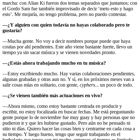
marcha: con Alian Ki fueron dos temas separados que juntamos; con
el Gordo Sam fue también improvisado de decir ‘meto esto y hago
esto’. Me mojaría, no tengo problema, pero no puedo contestar.
—¿Y alguien con quien todavía no hayas colaborado pero te
gustaría?
—Mucha gente. No voy a decir nombres porque puede que haya
cositas por ahí pendientes. Este año viene bastante fuerte, llevo un
tiempo ya sin sacar música y se vienen novedades pronto.
—¿Estás ahora trabajando mucho en tu música?
—Estoy escribiendo mucho. Hay varias colaboraciones pendientes,
algunas grabadas y otras aun no. Y sí, en los próximos meses van a
salir cosas mías en solitario, con gente,
cyphers.
.. un poco de todo.
—¿Se vienen también más actuaciones en vivo?
—Ahora mismo, como estoy bastante centrada en producir y
escribir, no estoy focalizada en buscar fechas. Me está preguntando
gente porque lo de noviembre fue muy guay y hay personas que no
pudieron ir y que les hubiese gustado. Pero aún no he pensado ni
sitio ni días. Quiero hacer las cosas bien y centrarme en cada cosa a
su tiempo. Y luego bueno, tengo que seguir trabajando en el
herbolario que tengo con mi madre, entonces el tiempo es limitado.