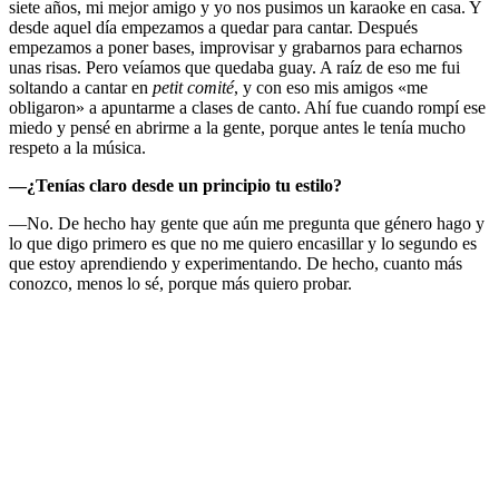
siete años, mi mejor amigo y yo nos pusimos un karaoke en casa. Y
desde aquel día empezamos a quedar para cantar. Después
empezamos a poner bases, improvisar y grabarnos para echarnos
unas risas. Pero veíamos que quedaba guay. A raíz de eso me fui
soltando a cantar en
petit comité
, y con eso mis amigos «me
obligaron» a apuntarme a clases de canto. Ahí fue cuando rompí ese
miedo y pensé en abrirme a la gente, porque antes le tenía mucho
respeto a la música.
—¿Tenías claro desde un principio tu estilo?
—No. De hecho hay gente que aún me pregunta que género hago y
lo que digo primero es que no me quiero encasillar y lo segundo es
que estoy aprendiendo y experimentando. De hecho, cuanto más
conozco, menos lo sé, porque más quiero probar.