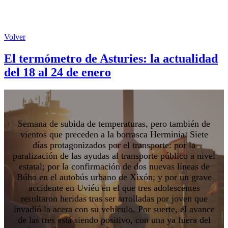
Volver
El termómetro de Asturies: la actualidad
del 18 al 24 de enero
Semana de subida de temperaturas, pero también de
vientos que preceden a la borrasca Herminia. Siete
días protagonizados por el transporte: por la
paralización de las ayudas al transporte público a nivel
estatal; por la confirmación de dos nuevas líneas de
Búho en el autobús urbano de Xixón; y por un grave
accidente en Uviéu en el que tres adolescentes
resultaron heridas tras ser arrolladas por joven que
invadió la acera con su vehículo. Por suerte, el avance
de las tres está siendo positivo, con una ya fuera del