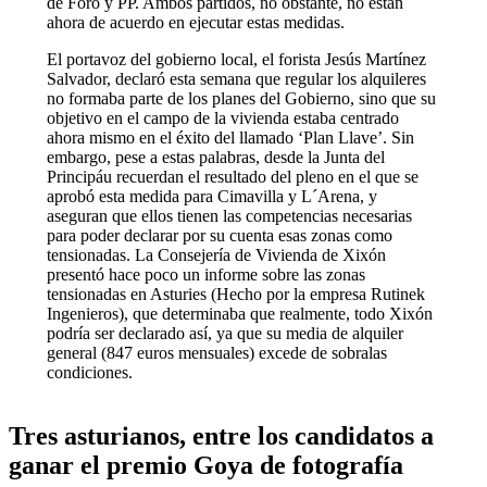
de Foro y PP. Ambos partidos, no obstante, no están
ahora de acuerdo en ejecutar estas medidas.
El portavoz del gobierno local, el forista Jesús Martínez
Salvador, declaró esta semana que regular los alquileres
no formaba parte de los planes del Gobierno, sino que su
objetivo en el campo de la vivienda estaba centrado
ahora mismo en el éxito del llamado ‘Plan Llave’. Sin
embargo, pese a estas palabras, desde la Junta del
Principáu recuerdan el resultado del pleno en el que se
aprobó esta medida para Cimavilla y L´Arena, y
aseguran que ellos tienen las competencias necesarias
para poder declarar por su cuenta esas zonas como
tensionadas. La Consejería de Vivienda de Xixón
presentó hace poco un informe sobre las zonas
tensionadas en Asturies (Hecho por la empresa Rutinek
Ingenieros), que determinaba que realmente, todo Xixón
podría ser declarado así, ya que su media de alquiler
general (847 euros mensuales) excede de sobralas
condiciones.
Tres asturianos, entre los candidatos a
ganar el premio Goya de fotografía