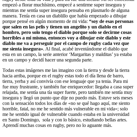
empezó a florar muchísimo, empecé a sentirme super insegura y
mientras me sentía super insegura pensaba en plasmarlo de alguna
manera. Tenía en casa un diablillo que había empezado a dibujar
porque pensé en algún momento de mi vida:
“soy de esas personas
que salen en las pelis y tienen un angelito y un diablo en el
hombro, pero solo tengo el diablo porque solo se decirme cosas
horribles a mi misma, entonces voy a dibujar este diablo y este
diablo me va a perseguir por el campo de rugby cada vez que
me sienta insegura»
. Al final, acabé inventándome el diablo que
esta en un campo, la serie anterior ‘Margaritas y malditas’ ya estaba
en un campo y decidí hacer una segunda parte.
Todas estas imágenes me las imagino con la tierra y desde la tierra
hacia arriba, porque en el rugby estas todo el día llena de barro,
tierra, yerba y así convivía con ese lenguaje que ya tenia. Para mi
fue muy frustrante, y también fue enriquecedor: llegaba a casa super
relajada, me sentía una tía super fuerte, pero también me sentía muy
insegura y llegó un punto que dije no puedo más. Estuve seis meses
con la sensación todos los días de «no se qué hago aquí, me siento
horrible, fatal, no me he sentido más vulnerable en mi vida»; solo
me he sentido igual de vulnerable cuando estaba en la universidad
en Santo Domingo, sola y con lo básico, estudiando bellas artes.
Aprendí muchas cosas en rugby, pero no lo aguante más.