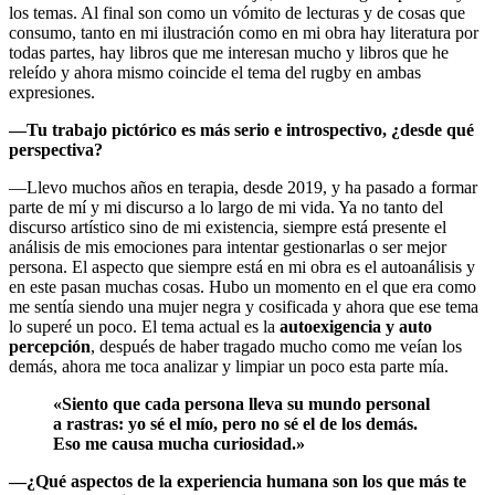
los temas. Al final son como un vómito de lecturas y de cosas que
consumo, tanto en mi ilustración como en mi obra hay literatura por
todas partes, hay libros que me interesan mucho y libros que he
releído y ahora mismo coincide el tema del rugby en ambas
expresiones.
—Tu trabajo pictórico es más serio e introspectivo, ¿desde qué
perspectiva?
—Llevo muchos años en terapia, desde 2019, y ha pasado a formar
parte de mí y mi discurso a lo largo de mi vida. Ya no tanto del
discurso artístico sino de mi existencia, siempre está presente el
análisis de mis emociones para intentar gestionarlas o ser mejor
persona. El aspecto que siempre está en mi obra es el autoanálisis y
en este pasan muchas cosas. Hubo un momento en el que era como
me sentía siendo una mujer negra y cosificada y ahora que ese tema
lo superé un poco. El tema actual es la
autoexigencia y auto
percepción
, después de haber tragado mucho como me veían los
demás, ahora me toca analizar y limpiar un poco esta parte mía.
«Siento que cada persona lleva su mundo personal
a rastras: yo sé el mío, pero no sé el de los demás.
Eso me causa mucha curiosidad.»
—¿Qué aspectos de la experiencia humana son los que más te