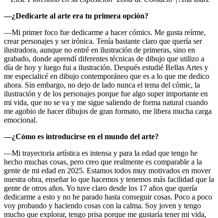
—¿Dedicarte al arte era tu primera opción?
—Mi primer foco fue dedicarme a hacer cómics. Me gusta reírme,
crear personajes y ser irónica. Tenía bastante claro que quería ser
ilustradora, aunque no entré en ilustración de primeras, sino en
grabado, donde aprendí diferentes técnicas de dibujo que utilizo a
día de hoy y luego fui a ilustración. Después estudié Bellas Artes y
me especialicé en dibujo contemporáneo que es a lo que me dedico
ahora. Sin embargo, no dejo de lado nunca el tema del cómic, la
ilustración y de los personajes porque fue algo super importante en
mi vida, que no se va y me sigue saliendo de forma natural cuando
me agobio de hacer dibujos de gran formato, me libera mucha carga
emocional.
—¿Cómo es introducirse en el mundo del arte?
—Mi trayectoria artística es intensa y para la edad que tengo he
hecho muchas cosas, pero creo que realmente es comparable a la
gente de mi edad en 2025. Estamos todos muy motivados en mover
nuestra obra, enseñar lo que hacemos y tenemos más facilidad que la
gente de otros años. Yo tuve claro desde los 17 años que quería
dedicarme a esto y no he parado hasta conseguir cosas. Poco a poco
voy probando y haciendo cosas con la calma. Soy joven y tengo
mucho que explorar, tengo prisa porque me gustaría tener mi vida,