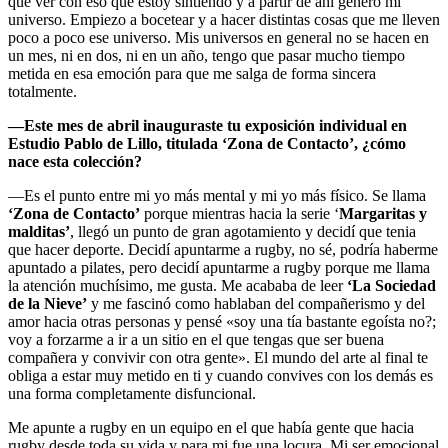
que ver con eso que estoy sintiendo y a partir de ahí genero mi
universo. Empiezo a bocetear y a hacer distintas cosas que me lleven
poco a poco ese universo. Mis universos en general no se hacen en
un mes, ni en dos, ni en un año, tengo que pasar mucho tiempo
metida en esa emoción para que me salga de forma sincera
totalmente.
—Este mes de abril inauguraste tu exposición individual en
Estudio Pablo de Lillo, titulada ‘Zona de Contacto’, ¿cómo
nace esta colección?
—Es el punto entre mi yo más mental y mi yo más físico. Se llama
‘Zona de Contacto’
porque mientras hacia la serie ‘
Margaritas y
malditas’
, llegó un punto de gran agotamiento y decidí que tenia
que hacer deporte. Decidí apuntarme a rugby, no sé, podría haberme
apuntado a pilates, pero decidí apuntarme a rugby porque me llama
la atención muchísimo, me gusta. Me acababa de leer
‘La Sociedad
de la Nieve’
y me fascinó como hablaban del compañerismo y del
amor hacia otras personas y pensé «soy una tía bastante egoísta no?;
voy a forzarme a ir a un sitio en el que tengas que ser buena
compañera y convivir con otra gente». El mundo del arte al final te
obliga a estar muy metido en ti y cuando convives con los demás es
una forma completamente disfuncional.
Me apunte a rugby en un equipo en el que había gente que hacia
rugby desde toda su vida y para mi fue una locura. Mi ser emocional