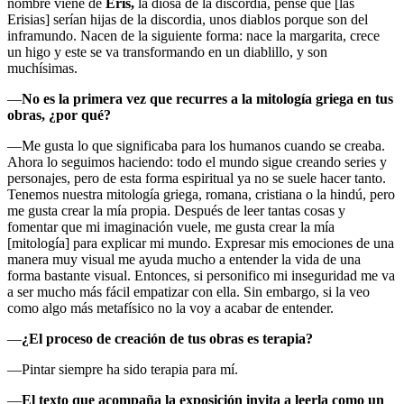
nombre viene de
Eris,
la diosa de la discordia, pensé que [las
Erisias] serían hijas de la discordia, unos diablos porque son del
inframundo. Nacen de la siguiente forma: nace la margarita, crece
un higo y este se va transformando en un diablillo, y son
muchísimas.
—
No es la primera vez que recurres a la mitología griega en tus
obras, ¿por qué?
—Me gusta lo que significaba para los humanos cuando se creaba.
Ahora lo seguimos haciendo: todo el mundo sigue creando series y
personajes, pero de esta forma espiritual ya no se suele hacer tanto.
Tenemos nuestra mitología griega, romana, cristiana o la hindú, pero
me gusta crear la mía propia. Después de leer tantas cosas y
fomentar que mi imaginación vuele, me gusta crear la mía
[mitología] para explicar mi mundo. Expresar mis emociones de una
manera muy visual me ayuda mucho a entender la vida de una
forma bastante visual. Entonces, si personifico mi inseguridad me va
a ser mucho más fácil empatizar con ella. Sin embargo, si la veo
como algo más metafísico no la voy a acabar de entender.
—
¿El proceso de creación de tus obras es terapia?
—Pintar siempre ha sido terapia para mí.
—
El texto que acompaña la exposición invita a leerla como un