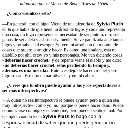
adquirida por el Museo de Bellas Artes de Uviéu
—¿Cómo visualizas esto?
Sylvia Plath
—En general, con el higo. Viene de una alegoría de
en la que habla de que tiene un árbol de higos y cada uno representa
una cosa, un higo representa su necesidad de ser pintora, otro sus
ganas de ser atleta y así sucesivamente. Se ve paralizada ante tantos
higos y no sabe cual escoger. Yo veo mi árbol con un montón de
cosas que quiero corregir y hacer. Es como una pradera, está mi
diablillo por ahí, estoy yo y mis personajes. Me van diciendo cosas:
«deberías hacer crochet»
y de repente viene el diablo y me dice:
«no deberías hacer crochet, estas perdiendo tu tiempo y,
además, es una mierda»
. Entonces dejo de hacer crochet y ese
higo se cae. Ese tipo de narrativas hay en mi cabeza.
—¿Crees
que tu obra puede ayudar a las y los espectadores a
ser más introspectivos?
—A quien no sea introspectivo le puede ayudar, pero a quien sea
muy introspectivo como yo, no, porque le puede hacer daño. Puede
comunicarse conmigo y entenderme, pero pueden sentirse mal. Por
Sylvia Plath
lo hago con la
ejemplo, cuando leo a
responsabilidad de saber que me puede generar un