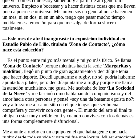
que ver con eso que estoy sintiendo y a partir de ahí genero mi
universo. Empiezo a bocetear y a hacer distintas cosas que me lleven
poco a poco ese universo. Mis universos en general no se hacen en
un mes, ni en dos, ni en un año, tengo que pasar mucho tiempo
metida en esa emoción para que me salga de forma sincera
totalmente.
—Este mes de abril inauguraste tu exposición individual en
Estudio Pablo de Lillo, titulada ‘Zona de Contacto’, ¿cómo
nace esta colección?
—Es el punto entre mi yo más mental y mi yo más físico. Se llama
‘Zona de Contacto’
porque mientras hacia la serie ‘
Margaritas y
malditas’
, llegó un punto de gran agotamiento y decidí que tenia
que hacer deporte. Decidí apuntarme a rugby, no sé, podría haberme
apuntado a pilates, pero decidí apuntarme a rugby porque me llama
la atención muchísimo, me gusta. Me acababa de leer
‘La Sociedad
de la Nieve’
y me fascinó como hablaban del compañerismo y del
amor hacia otras personas y pensé «soy una tía bastante egoísta no?;
voy a forzarme a ir a un sitio en el que tengas que ser buena
compañera y convivir con otra gente». El mundo del arte al final te
obliga a estar muy metido en ti y cuando convives con los demás es
una forma completamente disfuncional.
Me apunte a rugby en un equipo en el que había gente que hacia
rugby desde toda su vida y para mi fue una locura. Mi ser emocional