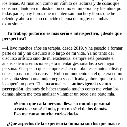
los temas. Al final son como un vómito de lecturas y de cosas que
consumo, tanto en mi ilustración como en mi obra hay literatura por
todas partes, hay libros que me interesan mucho y libros que he
releído y ahora mismo coincide el tema del rugby en ambas
expresiones.
—Tu trabajo pictórico es más serio e introspectivo, ¿desde qué
perspectiva?
—Llevo muchos años en terapia, desde 2019, y ha pasado a formar
parte de mí y mi discurso a lo largo de mi vida. Ya no tanto del
discurso artístico sino de mi existencia, siempre está presente el
análisis de mis emociones para intentar gestionarlas o ser mejor
persona. El aspecto que siempre está en mi obra es el autoanálisis y
en este pasan muchas cosas. Hubo un momento en el que era como
me sentía siendo una mujer negra y cosificada y ahora que ese tema
lo superé un poco. El tema actual es la
autoexigencia y auto
percepción
, después de haber tragado mucho como me veían los
demás, ahora me toca analizar y limpiar un poco esta parte mía.
«Siento que cada persona lleva su mundo personal
a rastras: yo sé el mío, pero no sé el de los demás.
Eso me causa mucha curiosidad.»
—¿Qué aspectos de la experiencia humana son los que más te