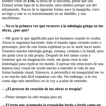
nombre viene de
Eris,
la diosa de la discordia, pensé que [las
Erisias] serían hijas de la discordia, unos diablos porque son del
inframundo. Nacen de la siguiente forma: nace la margarita, crece
un higo y este se va transformando en un diablillo, y son
muchísimas.
—
No es la primera vez que recurres a la mitología griega en tus
obras, ¿por qué?
—Me gusta lo que significaba para los humanos cuando se creaba.
Ahora lo seguimos haciendo: todo el mundo sigue creando series y
personajes, pero de esta forma espiritual ya no se suele hacer tanto.
Tenemos nuestra mitología griega, romana, cristiana o la hindú, pero
me gusta crear la mía propia. Después de leer tantas cosas y
fomentar que mi imaginación vuele, me gusta crear la mía
[mitología] para explicar mi mundo. Expresar mis emociones de una
manera muy visual me ayuda mucho a entender la vida de una
forma bastante visual. Entonces, si personifico mi inseguridad me va
a ser mucho más fácil empatizar con ella. Sin embargo, si la veo
como algo más metafísico no la voy a acabar de entender.
—
¿El proceso de creación de tus obras es terapia?
—Pintar siempre ha sido terapia para mí.
—
El texto que acompaña la exposición invita a leerla como un