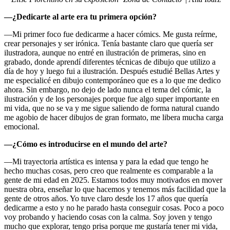
—¿Dedicarte al arte era tu primera opción?
—Mi primer foco fue dedicarme a hacer cómics. Me gusta reírme,
crear personajes y ser irónica. Tenía bastante claro que quería ser
ilustradora, aunque no entré en ilustración de primeras, sino en
grabado, donde aprendí diferentes técnicas de dibujo que utilizo a
día de hoy y luego fui a ilustración. Después estudié Bellas Artes y
me especialicé en dibujo contemporáneo que es a lo que me dedico
ahora. Sin embargo, no dejo de lado nunca el tema del cómic, la
ilustración y de los personajes porque fue algo super importante en
mi vida, que no se va y me sigue saliendo de forma natural cuando
me agobio de hacer dibujos de gran formato, me libera mucha carga
emocional.
—¿Cómo es introducirse en el mundo del arte?
—Mi trayectoria artística es intensa y para la edad que tengo he
hecho muchas cosas, pero creo que realmente es comparable a la
gente de mi edad en 2025. Estamos todos muy motivados en mover
nuestra obra, enseñar lo que hacemos y tenemos más facilidad que la
gente de otros años. Yo tuve claro desde los 17 años que quería
dedicarme a esto y no he parado hasta conseguir cosas. Poco a poco
voy probando y haciendo cosas con la calma. Soy joven y tengo
mucho que explorar, tengo prisa porque me gustaría tener mi vida,