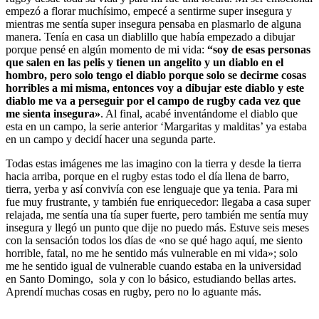
empezó a florar muchísimo, empecé a sentirme super insegura y
mientras me sentía super insegura pensaba en plasmarlo de alguna
manera. Tenía en casa un diablillo que había empezado a dibujar
porque pensé en algún momento de mi vida:
“soy de esas personas
que salen en las pelis y tienen un angelito y un diablo en el
hombro, pero solo tengo el diablo porque solo se decirme cosas
horribles a mi misma, entonces voy a dibujar este diablo y este
diablo me va a perseguir por el campo de rugby cada vez que
me sienta insegura»
. Al final, acabé inventándome el diablo que
esta en un campo, la serie anterior ‘Margaritas y malditas’ ya estaba
en un campo y decidí hacer una segunda parte.
Todas estas imágenes me las imagino con la tierra y desde la tierra
hacia arriba, porque en el rugby estas todo el día llena de barro,
tierra, yerba y así convivía con ese lenguaje que ya tenia. Para mi
fue muy frustrante, y también fue enriquecedor: llegaba a casa super
relajada, me sentía una tía super fuerte, pero también me sentía muy
insegura y llegó un punto que dije no puedo más. Estuve seis meses
con la sensación todos los días de «no se qué hago aquí, me siento
horrible, fatal, no me he sentido más vulnerable en mi vida»; solo
me he sentido igual de vulnerable cuando estaba en la universidad
en Santo Domingo, sola y con lo básico, estudiando bellas artes.
Aprendí muchas cosas en rugby, pero no lo aguante más.