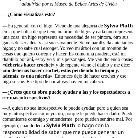
adquirida por el Museo de Bellas Artes de Uviéu
—¿Cómo visualizas esto?
Sylvia Plath
—En general, con el higo. Viene de una alegoría de
en la que habla de que tiene un árbol de higos y cada uno representa
una cosa, un higo representa su necesidad de ser pintora, otro sus
ganas de ser atleta y así sucesivamente. Se ve paralizada ante tantos
higos y no sabe cual escoger. Yo veo mi árbol con un montón de
cosas que quiero corregir y hacer. Es como una pradera, está mi
diablillo por ahí, estoy yo y mis personajes. Me van diciendo cosas:
«deberías hacer crochet»
y de repente viene el diablo y me dice:
«no deberías hacer crochet, estas perdiendo tu tiempo y,
además, es una mierda»
. Entonces dejo de hacer crochet y ese
higo se cae. Ese tipo de narrativas hay en mi cabeza.
—¿Crees
que tu obra puede ayudar a las y los espectadores a
ser más introspectivos?
—A quien no sea introspectivo le puede ayudar, pero a quien sea
muy introspectivo como yo, no, porque le puede hacer daño. Puede
comunicarse conmigo y entenderme, pero pueden sentirse mal. Por
Sylvia Plath
lo hago con la
ejemplo, cuando leo a
responsabilidad de saber que me puede generar un