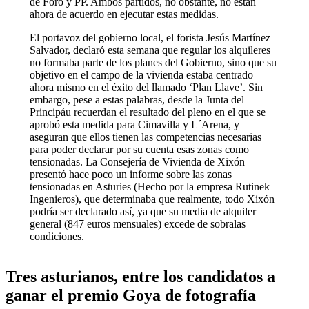
de Foro y PP. Ambos partidos, no obstante, no están
ahora de acuerdo en ejecutar estas medidas.
El portavoz del gobierno local, el forista Jesús Martínez
Salvador, declaró esta semana que regular los alquileres
no formaba parte de los planes del Gobierno, sino que su
objetivo en el campo de la vivienda estaba centrado
ahora mismo en el éxito del llamado ‘Plan Llave’. Sin
embargo, pese a estas palabras, desde la Junta del
Principáu recuerdan el resultado del pleno en el que se
aprobó esta medida para Cimavilla y L´Arena, y
aseguran que ellos tienen las competencias necesarias
para poder declarar por su cuenta esas zonas como
tensionadas. La Consejería de Vivienda de Xixón
presentó hace poco un informe sobre las zonas
tensionadas en Asturies (Hecho por la empresa Rutinek
Ingenieros), que determinaba que realmente, todo Xixón
podría ser declarado así, ya que su media de alquiler
general (847 euros mensuales) excede de sobralas
condiciones.
Tres asturianos, entre los candidatos a
ganar el premio Goya de fotografía