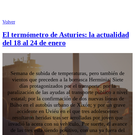
Volver
El termómetro de Asturies: la actualidad
del 18 al 24 de enero
Semana de subida de temperaturas, pero también de
vientos que preceden a la borrasca Herminia. Siete
días protagonizados por el transporte: por la
paralización de las ayudas al transporte público a nivel
estatal; por la confirmación de dos nuevas líneas de
Búho en el autobús urbano de Xixón; y por un grave
accidente en Uviéu en el que tres adolescentes
resultaron heridas tras ser arrolladas por joven que
invadió la acera con su vehículo. Por suerte, el avance
de las tres está siendo positivo, con una ya fuera del