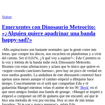
Volver
Emerxentes con Dinosaurio Meteorito:
«¿Alguien quiere apadrinar una banda
happy-sad?»
«Mis aspiraciones son bastante normales: que la gente coree mis
letras, que compre los discos, nos escuchen en plataformas y a vivir
del cuento. Ser el 0,01%. ¿A qué voy a aspirar?». Edu Carretero es
la voz y letrista de la banda indie rock Dinosaurio Meteorito.
Bromea con estas afirmaciones y aclara que lo único que quiere es
«seguir creando canciones buenas», pero hay un poco de verdad en
esos sueños grandes. La andadura de este dinosaurio comenzó hace
apenas unos meses aunque el camino empezó a dibujarse hace
tiempo. Concretamente en el sofá que compartían Edu y el
guitarrista Mangel mientras veían el anime de los 90
‘Beck’
en el
que unos amigos fundan una banda de grunge. «Mangel se inspiró y
empezó a componer un riff de guitarra que me encantó; así que le
hice una melodía de voz por encima. Hoy es uno de mis temas
favoritos: ‘Si te vas y nunca regresas'», relata Edu.