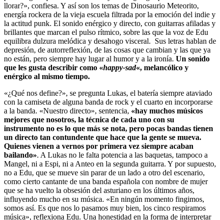
llorar?», confiesa. Y así son los temas de Dinosaurio Meteorito,
energía rockera de la vieja escuela filtrada por la emoción del indie y
la actitud punk. El sonido enérgico y directo, con guitarras afiladas y
brillantes que marcan el pulso rítmico, sobre las que la voz de Edu
equilibra dulzura melódica y desahogo visceral. Sus letras hablan de
depresión, de autorreflexión, de las cosas que cambian y las que ya
no están, pero siempre hay lugar al humor y a la ironía.
Un sonido
que les gusta describir como «
happy-sad
«, melancólico y
enérgico al mismo tiempo.
«¿Qué nos define?», se pregunta Lukas, el batería siempre ataviado
con la camiseta de alguna banda de rock y el cuarto en incorporarse
a la banda. «Nuestro directo», sentencia,
«hay muchos músicos
mejores que nosotros, la técnica de cada uno con su
instrumento no es lo que más se nota, pero pocas bandas tienen
un directo tan contundente que hace que la gente se mueva.
Quienes vienen a vernos por primera vez siempre acaban
bailando»
. A Lukas no le falta potencia a las baquetas, tampoco a
Mangel, ni a Espi, ni a Anteo en la segunda guitarra. Y por supuesto,
no a Edu, que se mueve sin parar de un lado a otro del escenario,
como cierto cantante de una banda española con nombre de mujer
que se ha vuelto la obsesión del asturiano en los últimos años,
influyendo mucho en su música. «En ningún momento fingimos,
somos así. Es que nos lo pasamos muy bien, los cinco respiramos
música», reflexiona Edu. Una honestidad en la forma de interpretar