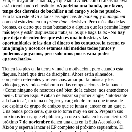
Edu, el mayor de la banda, ya que tanto Anteo como Lukas todavía
están terminando el instituto.
«Apadrina una banda, por favor,
tengo dos chavales de bachiller a mi cargo y solo no puedo»
,
Edu lanza este SOS a todas las agencias de
booking
y
managment
como si estuviera en un
prime time
televisivo. Pero más allá de las
bromas, es cierto que están buscando a alguien que les permita llegar
más lejos y están dispuestos a trabajar los que haga falta:
«No hay
que dejar de entender que esto es una industria, y las
oportunidades te las dan el dinero o los contactos, la escena es
una jungla y nosotros estamos ahí metidos todos juntos y
podemos apoyarnos, pero solo unos pocos vana poder
aprovecharlo».
Tienen los pies en la tierra y mucha motivación, pero cuando esta
flaquee, habrá que tirar de disciplina. Ahora están alineados,
comparten referentes y referencias, amor por la música y los
videojuegos y todos colaboran en las composiciones de la banda.
«Como ninguno de nosotros está bien de la cabeza, nos entendemos
bien», bromea Espi. Acaban de lanzar su primer single, ‘Intolerante
a la Lactosa’, un tema enérgico y cargado de ironía que transmite
ese espíritu de grupo de amigos que se junta a jamear en un garaje.
Una banda poco seria, que se lo toma muy en serio. Preparan sus
próximos temas, que el público ya corea y baila en los concierto. El
próximo
7 de noviembre
tienen una cita en la Sala Acapulco de
Xixón y esperan lanzar el EP completo el próximo septiembre. El