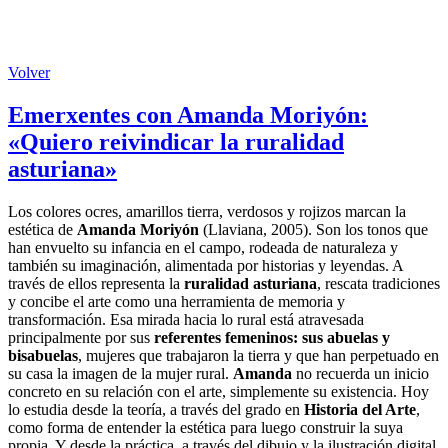
Volver
Emerxentes con Amanda Moriyón:
«Quiero reivindicar la ruralidad
asturiana»
Los colores ocres, amarillos tierra, verdosos y rojizos marcan la
estética de
Amanda Moriyón
(Llaviana, 2005). Son los tonos que
han envuelto su infancia en el campo, rodeada de naturaleza y
también su imaginación, alimentada por historias y leyendas. A
través de ellos representa la
ruralidad asturiana
, rescata tradiciones
y concibe el arte como una herramienta de memoria y
transformación. Esa mirada hacia lo rural está atravesada
principalmente por sus
referentes femeninos: sus abuelas y
bisabuelas
, mujeres que trabajaron la tierra y que han perpetuado en
su casa la imagen de la mujer rural.
Amanda
no recuerda un inicio
concreto en su relación con el arte, simplemente su existencia. Hoy
lo estudia desde la teoría, a través del grado en
Historia del Arte
,
como forma de entender la estética para luego construir la suya
propia. Y desde la práctica, a través del dibujo y la ilustración digital