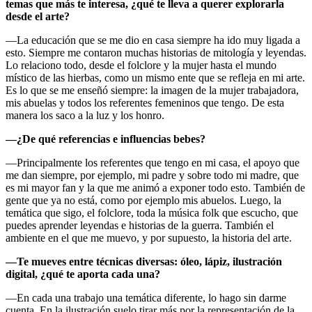
temas que más te interesa, ¿qué te lleva a querer explorarla
desde el arte?
—La educación que se me dio en casa siempre ha ido muy ligada a
esto. Siempre me contaron muchas historias de mitología y leyendas.
Lo relaciono todo, desde el folclore y la mujer hasta el mundo
místico de las hierbas, como un mismo ente que se refleja en mi arte.
Es lo que se me enseñó siempre: la imagen de la mujer trabajadora,
mis abuelas y todos los referentes femeninos que tengo. De esta
manera los saco a la luz y los honro.
—¿De qué referencias e influencias bebes?
—Principalmente los referentes que tengo en mi casa, el apoyo que
me dan siempre, por ejemplo, mi padre y sobre todo mi madre, que
es mi mayor fan y la que me animó a exponer todo esto. También de
gente que ya no está, como por ejemplo mis abuelos. Luego, la
temática que sigo, el folclore, toda la música folk que escucho, que
puedes aprender leyendas e historias de la guerra. También el
ambiente en el que me muevo, y por supuesto, la historia del arte.
—Te mueves entre técnicas diversas: óleo, lápiz, ilustración
digital, ¿qué te aporta cada una?
—En cada una trabajo una temática diferente, lo hago sin darme
cuenta. En la ilustración suelo tirar más por la representación de la