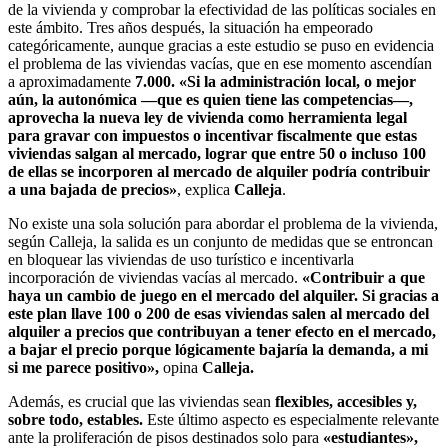
de la vivienda y comprobar la efectividad de las políticas sociales en
este ámbito. Tres años después, la situación ha empeorado
categóricamente, aunque gracias a este estudio se puso en evidencia
el problema de las viviendas vacías, que en ese momento ascendían
a aproximadamente
7.000. «Si la administración local, o mejor
aún, la autonómica —que es quien tiene las competencias—,
aprovecha la nueva ley de vivienda como herramienta legal
para gravar con impuestos o incentivar fiscalmente que estas
viviendas salgan al mercado, lograr que entre 50 o incluso 100
de ellas se incorporen al mercado de alquiler podría contribuir
a una bajada de precios»
, explica
Calleja
.
No existe una sola solución para abordar el problema de la vivienda,
según Calleja, la salida es un conjunto de medidas que se entroncan
en bloquear las viviendas de uso turístico e incentivarla
incorporación de viviendas vacías al mercado.
«Contribuir a que
haya un cambio de juego en el mercado del alquiler. Si gracias a
este plan llave 100 o 200 de esas viviendas salen al mercado del
alquiler a precios que contribuyan a tener efecto en el mercado,
a bajar el precio porque lógicamente bajaría la demanda, a mi
si me parece positivo»,
opina
Calleja.
Además, es crucial que las viviendas sean
flexibles, accesibles y,
sobre todo, estables.
Este último aspecto es especialmente relevante
ante la proliferación de pisos destinados solo para
«estudiantes»,