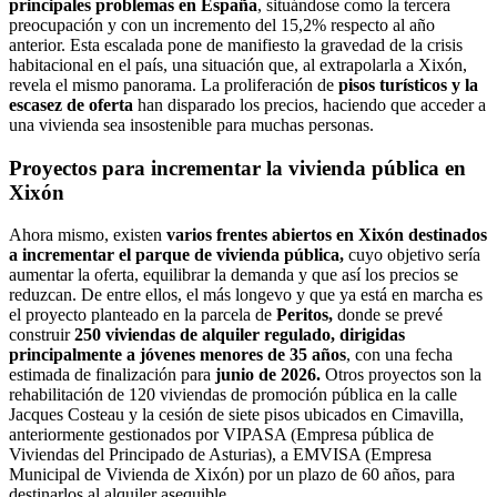
principales problemas en España
, situándose como la tercera
preocupación y con un incremento del 15,2% respecto al año
anterior. Esta escalada pone de manifiesto la gravedad de la crisis
habitacional en el país, una situación que, al extrapolarla a Xixón,
revela el mismo panorama. La proliferación de
pisos turísticos y la
escasez de oferta
han disparado los precios, haciendo que acceder a
una vivienda sea insostenible para muchas personas.
Proyectos para incrementar la vivienda pública en
Xixón
Ahora mismo, existen
varios frentes abiertos en Xixón destinados
a incrementar el parque de vivienda pública,
cuyo objetivo sería
aumentar la oferta, equilibrar la demanda y que así los precios se
reduzcan. De entre ellos, el más longevo y que ya está en marcha es
el proyecto planteado en la parcela de
Peritos,
donde se prevé
construir
250 viviendas de alquiler regulado, dirigidas
principalmente a jóvenes menores de 35 años
, con una fecha
estimada de finalización para
junio de 2026.
Otros proyectos son la
rehabilitación de 120 viviendas de promoción pública en la calle
Jacques Costeau y la cesión de siete pisos ubicados en Cimavilla,
anteriormente gestionados por VIPASA (Empresa pública de
Viviendas del Principado de Asturias), a EMVISA (Empresa
Municipal de Vivienda de Xixón) por un plazo de 60 años, para
destinarlos al alquiler asequible.