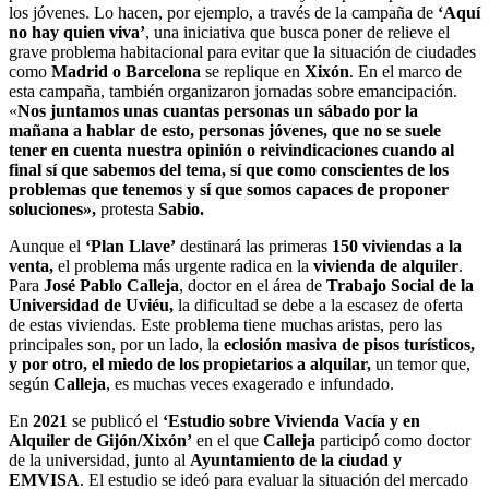
los jóvenes. Lo hacen, por ejemplo, a través de la campaña de
‘Aquí
no hay quien viva’
, una iniciativa que busca poner de relieve el
grave problema habitacional para evitar que la situación de ciudades
como
Madrid o Barcelona
se replique en
Xixón
. En el marco de
esta campaña, también organizaron jornadas sobre emancipación.
«
Nos juntamos unas cuantas personas un sábado por la
mañana a hablar de esto, personas jóvenes, que no se suele
tener en cuenta nuestra opinión o reivindicaciones cuando al
final sí que sabemos del tema, sí que como conscientes de los
problemas que tenemos y sí que somos capaces de proponer
soluciones»,
protesta
Sabio.
Aunque el
‘Plan Llave’
destinará las primeras
150 viviendas a la
venta,
el problema más urgente radica en la
vivienda de alquiler
.
Para
José Pablo Calleja
, doctor en el área de
Trabajo Social de la
Universidad de Uviéu,
la dificultad se debe a la escasez de oferta
de estas viviendas. Este problema tiene muchas aristas, pero las
principales son, por un lado, la
eclosión masiva de pisos turísticos,
y por otro, el miedo de los propietarios a alquilar,
un temor que,
según
Calleja
, es muchas veces exagerado e infundado.
En
2021
se publicó el
‘Estudio sobre Vivienda Vacía y en
Alquiler de Gijón/Xixón’
en el que
Calleja
participó como doctor
de la universidad, junto al
Ayuntamiento de la ciudad y
EMVISA
. El estudio se ideó para evaluar la situación del mercado