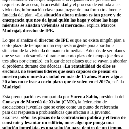
requisitos de acceso, la accesibilidad y el proceso de entrada a las
viviendas, información clave para juzgar de una forma totalmente
fundada del plan. «
La situación ahora mismo es tan grave y de
emergencia que nos da igual quién las haga y cómo las haga
mientras se añadan viviendas al mercado»,
explica
Marcos
Madrigal, director de IPE.
Lo que sí analiza el
director de IPE
es que no exista ningún plan a
corto plazo de tiempo ni una respuesta urgente para abordar la
situación de la vivienda de manera inmediata. Además de ser planes
que se van a desarrollar durante un corto plazo de tiempo (de dos a
tres años por ejemplo), en lugar de ser planes que se vayan a abordar
el problema durante dos décadas.
«La rentabilidad de ellos es
electoral, no tenemos lideres que sean capaces de pensar en
nuestro país o nuestra ciudad en más de 15 años. Hacer algo a
20 años no te trae a corto plazo que te voten en el 2027»
, señala
Madrigal
.
Esta preocupación es compartida por
Yurena Sabio,
presidenta del
Conseyu de Mocedá de Xixón (CMX),
la federación de
asociaciones juveniles que se erige como un punto de referencia
para dar respuesta a problemáticas que afectan a la juventud
xixonesa:
«Por los plazos de la contratación pública y el tema de
construir y levantar un edificio, no es algo que ponga una
solución inmediata, es una solución para dentro de un tiempo,