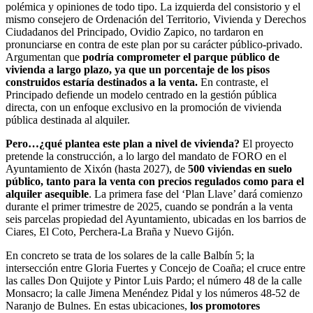
polémica y opiniones de todo tipo. La izquierda del consistorio y el
mismo consejero de Ordenación del Territorio, Vivienda y Derechos
Ciudadanos del Principado, Ovidio Zapico, no tardaron en
pronunciarse en contra de este plan por su carácter público-privado.
Argumentan que
podría comprometer el parque público de
vivienda a largo plazo, ya que un porcentaje de los pisos
construidos estaría destinados a la venta.
En contraste, el
Principado defiende un modelo centrado en la gestión pública
directa, con un enfoque exclusivo en la promoción de vivienda
pública destinada al alquiler.
Pero…¿qué plantea este plan a nivel de vivienda?
El proyecto
pretende la construcción, a lo largo del mandato de FORO en el
Ayuntamiento de Xixón (hasta 2027), de
500 viviendas en suelo
público, tanto para la venta con precios regulados como para el
alquiler asequible
. La primera fase del ‘Plan Llave’ dará comienzo
durante el primer trimestre de 2025, cuando se pondrán a la venta
seis parcelas propiedad del Ayuntamiento, ubicadas en los barrios de
Ciares, El Coto, Perchera-La Braña y Nuevo Gijón.
En concreto se trata de los solares de la calle Balbín 5; la
intersección entre Gloria Fuertes y Concejo de Coaña; el cruce entre
las calles Don Quijote y Pintor Luis Pardo; el número 48 de la calle
Monsacro; la calle Jimena Menéndez Pidal y los números 48-52 de
Naranjo de Bulnes. En estas ubicaciones,
los promotores