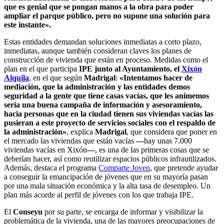
que es genial que se pongan manos a la obra para poder
ampliar el parque público, pero no supone una solución para
este instante».
Estas entidades demandan soluciones inmediatas a corto plazo,
inmediatas, aunque también consideran claves los planes de
construcción de vivienda que están en proceso. Medidas como el
plan en el que participa
IPE junto al Ayuntamiento, el
Xixón
Alquila
, en el que según
Madrigal
:
«Intentamos hacer de
mediación, que la administración y las entidades demos
seguridad a la gente que tiene casas vacías, que les animemos
seria una buena campaña de información y asesoramiento,
hacia personas que en la ciudad tienen sus viviendas vacías las
pusieran a este proyecto de servicios sociales con el respaldo de
la administración»
, explica
Madrigal
, que considera que poner en
el mercado las viviendas que están vacías
—
hay unas 7.000
viviendas vacías en Xixón
—
, es una de las primeras cosas que se
deberían hacer, así como reutilizar espacios públicos infrautilizados.
Además, destaca el programa
Comparte Joven
, que pretende ayudar
a conseguir la emancipación de jóvenes que en su mayoría pasan
por una mala situación económica y la alta tasa de desempleo. Un
plan más acorde al perfil de jóvenes con los que trabaja IPE.
El
Conseyu
por su parte, se encarga de informar y visibilizar la
problemática de la vivienda, una de las mayores preocupaciones de