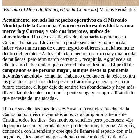
Entrada al Mercado Municipal de la Camocha
| Marcos Fernández
Actualmente, son seis los negocios operativos en el Mercado
Municipal de la Camocha. Cuatro exteriores: dos kioskos, una
mercería y Correos; y solo dos interiores, ambos de
alimentación
. Una de estas tiendas de ultramarinos pertenece a
Cristina Trabanco. Lleva con su puesto seis años y no recuerda
haber visto nunca más de cuatro negocios abiertos simultáneamente
dentro del recinto. «Antes había también una carnicería y una tienda
de muñecas, pero terminaron cerrando», recapitula. Agradece a su
clientela no haber tenido que correr el mismo destino.
«El perfil de
comprador es de persona mayor, aunque desde la pandemia
hay más variedad»
, comenta. Trabanco cree que en la pelea contra
las grandes superficies debe pesar la tradición y espera que en un
futuro cercano, el lugar deje de sentirse tan abandonado y haya más
diversidad de locales para que la gente venga y compre allí «todo lo
que necesite de una tacada».
Una de sus clientas más fieles es Susana Fernández. Vecina de la
Camocha por más de veintidós años va a comprar a la tienda de
Cristina todos los días. Sus motivos, sencillos pero poderosos: «La
dependienta es muy agradable y el producto, muy bueno». Además,
concuerda con la tendera y cree que de llenarse el espacio con más
negocios, tales como una pescadería o una carnicería, daría más