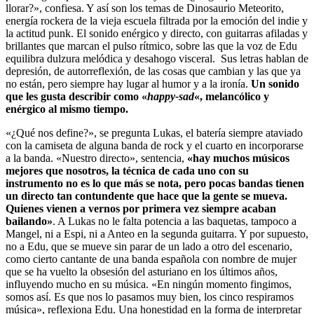
llorar?», confiesa. Y así son los temas de Dinosaurio Meteorito,
energía rockera de la vieja escuela filtrada por la emoción del indie y
la actitud punk. El sonido enérgico y directo, con guitarras afiladas y
brillantes que marcan el pulso rítmico, sobre las que la voz de Edu
equilibra dulzura melódica y desahogo visceral. Sus letras hablan de
depresión, de autorreflexión, de las cosas que cambian y las que ya
no están, pero siempre hay lugar al humor y a la ironía.
Un sonido
que les gusta describir como «
happy-sad
«, melancólico y
enérgico al mismo tiempo.
«¿Qué nos define?», se pregunta Lukas, el batería siempre ataviado
con la camiseta de alguna banda de rock y el cuarto en incorporarse
a la banda. «Nuestro directo», sentencia,
«hay muchos músicos
mejores que nosotros, la técnica de cada uno con su
instrumento no es lo que más se nota, pero pocas bandas tienen
un directo tan contundente que hace que la gente se mueva.
Quienes vienen a vernos por primera vez siempre acaban
bailando»
. A Lukas no le falta potencia a las baquetas, tampoco a
Mangel, ni a Espi, ni a Anteo en la segunda guitarra. Y por supuesto,
no a Edu, que se mueve sin parar de un lado a otro del escenario,
como cierto cantante de una banda española con nombre de mujer
que se ha vuelto la obsesión del asturiano en los últimos años,
influyendo mucho en su música. «En ningún momento fingimos,
somos así. Es que nos lo pasamos muy bien, los cinco respiramos
música», reflexiona Edu. Una honestidad en la forma de interpretar