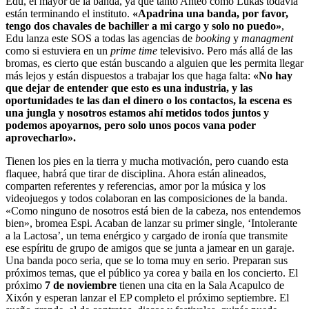
Edu, el mayor de la banda, ya que tanto Anteo como Lukas todavía
están terminando el instituto.
«Apadrina una banda, por favor,
tengo dos chavales de bachiller a mi cargo y solo no puedo»
,
Edu lanza este SOS a todas las agencias de
booking
y
managment
como si estuviera en un
prime time
televisivo. Pero más allá de las
bromas, es cierto que están buscando a alguien que les permita llegar
más lejos y están dispuestos a trabajar los que haga falta:
«No hay
que dejar de entender que esto es una industria, y las
oportunidades te las dan el dinero o los contactos, la escena es
una jungla y nosotros estamos ahí metidos todos juntos y
podemos apoyarnos, pero solo unos pocos vana poder
aprovecharlo».
Tienen los pies en la tierra y mucha motivación, pero cuando esta
flaquee, habrá que tirar de disciplina. Ahora están alineados,
comparten referentes y referencias, amor por la música y los
videojuegos y todos colaboran en las composiciones de la banda.
«Como ninguno de nosotros está bien de la cabeza, nos entendemos
bien», bromea Espi. Acaban de lanzar su primer single, ‘Intolerante
a la Lactosa’, un tema enérgico y cargado de ironía que transmite
ese espíritu de grupo de amigos que se junta a jamear en un garaje.
Una banda poco seria, que se lo toma muy en serio. Preparan sus
próximos temas, que el público ya corea y baila en los concierto. El
próximo
7 de noviembre
tienen una cita en la Sala Acapulco de
Xixón y esperan lanzar el EP completo el próximo septiembre. El