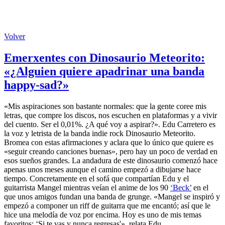
Volver
Emerxentes con Dinosaurio Meteorito:
«¿Alguien quiere apadrinar una banda
happy-sad?»
«Mis aspiraciones son bastante normales: que la gente coree mis
letras, que compre los discos, nos escuchen en plataformas y a vivir
del cuento. Ser el 0,01%. ¿A qué voy a aspirar?». Edu Carretero es
la voz y letrista de la banda indie rock Dinosaurio Meteorito.
Bromea con estas afirmaciones y aclara que lo único que quiere es
«seguir creando canciones buenas», pero hay un poco de verdad en
esos sueños grandes. La andadura de este dinosaurio comenzó hace
apenas unos meses aunque el camino empezó a dibujarse hace
tiempo. Concretamente en el sofá que compartían Edu y el
guitarrista Mangel mientras veían el anime de los 90
‘Beck’
en el
que unos amigos fundan una banda de grunge. «Mangel se inspiró y
empezó a componer un riff de guitarra que me encantó; así que le
hice una melodía de voz por encima. Hoy es uno de mis temas
favoritos: ‘Si te vas y nunca regresas'», relata Edu.