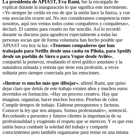
La presidenta de APIAST, Eva Rami,
fue la encargada de
explicar durante la inauguración lo que significa este movimiento.
«Yo siempre he creído en eso de que la unión hace la fuerza, y con
esta asociación ocurre así. No nos consideramos competencia entre
nosotros, aquí nos vemos todos como compañeros y compañeras»,
declaró. El camino para crearlo no fue sencillo. Así lo recordó
durante su discurso para agradecer especialmente a todas las
personas socias que de forma voluntaria han hecho posible que
APIAST vea hoy la luz.
«Tenemos compañeros que han
trabajado para Netflix desde una casita en Piloña, para Spotify
desde un pueblín de Siero o para Vogue desde Avilés»
,
compartió la portavoz, resaltando el nivel gráfico asturiano y la
naturaleza nómada y remota que tiene esta profesión, a veces
solitaria pero siempre conectada por las emociones.
«Ilustrar es mucho más que dibujar»
, afirmó Rami, que quiso
dejar claro que detrás de este trabajo existen años y muchos euros
invertidos en formación. «Hay un proceso creativo. Hay que
imaginar, organizar, hacer muchos bocetos. Pruebas de color.
Cumplir tiempos de trabajo. Elaborar presupuestos y facturas.
Conocer la ley que nos ampara. Somos profesionales», sentenció.
Recordando a presentes y futuros clientes la importancia de su
profesionalidad y exigiendo el respeto que se merecen. Y es que esta
unión busca combatir la soledad del trabajo y compartir
conocimientos pero también organizarse para remar en una misma