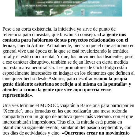
Pese a su corta existencia, la iniciativa ya sirve de punto de
referencia para cineastas, que buscan su consejo.
«La gente nos
contacta para hablarnos de sus proyectos relacionados con el
tema»
, cuenta Artime. Actualmente, piensan que el cine asturiano en
general vive una época en la que se está revalorizando la temática
rural y el estilo documental. Y que, los movimientos disidentes, pese
a ese carácter disruptivo, también se dejan llevar en cierta medida
por esta marea neoruralista. Les promotores de Ciclo Pulga están
especialmente interesades en indagar en los elementos que definen al
cine queer hecho desde Asturies, para descifrar
«cómo la propia
gente disidente asturiana se refleja a si misma en la pantalla» y
atender a «como la gente que vive aquí querría verse
representada»
.
Una vez termine el MUSOC, viajarán a Barcelona para participar en
‘Xcéntric’, unas jornadas en las que realizarán una mesa redonda
compartida con un grupo de archivo queer más veterano, con el que
intercambiarán impresiones. Tras ello, la mirada está puesta en
planificar su siguiente evento, similar al del pasado septiembre, con
tres días de actividades y cine.
«Queremos crear un movimiento