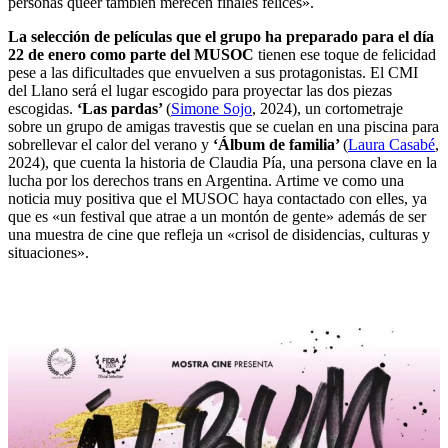
personas queer también merecen finales felices».
La selección de películas que el grupo ha preparado para el día
22 de enero como parte del MUSOC
tienen ese toque de felicidad
pese a las dificultades que envuelven a sus protagonistas. El CMI
del Llano será el lugar escogido para proyectar las dos piezas
escogidas.
‘Las pardas’
(
Simone Sojo
, 2024), un cortometraje
sobre un grupo de amigas travestis que se cuelan en una piscina para
sobrellevar el calor del verano y
‘Álbum de familia’
(
Laura Casabé
,
2024), que cuenta la historia de Claudia Pía, una persona clave en la
lucha por los derechos trans en Argentina. Artime ve como una
noticia muy positiva que el MUSOC haya contactado con elles, ya
que es «un festival que atrae a un montón de gente» además de ser
una muestra de cine que refleja un «crisol de disidencias, culturas y
situaciones».